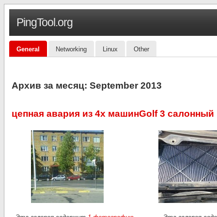
PingTool.org
General
Networking
Linux
Other
Архив за месяц:
September 2013
цепная авария из 4х машин
Golf 3 салонны