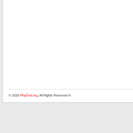
© 2026
PingTool.org
, All Rights Reserved ®