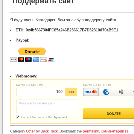
Поддержать сайт
Я буду очень благодарен Вам за любую поддержку сайта.
ETH: 0x4b5667304FC85e246B236617B7D32310d70aB9E1
Paypal
:
Webmoney
:
Category
Other
by
BackTrack
. Bookmark the
permalink
.
Комментарии (
3
)