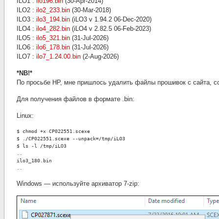
ILO1 :
ilo196.bin
(30-Apr-2014)
ILO2 :
ilo2_233.bin
(30-Mar-2018)
ILO3 :
ilo3_194.bin
(iLO3 v 1.94.2 06-Dec-2020)
ILO4 :
ilo4_282.bin
(iLO4 v 2.82.5 06-Feb-2023)
ILO5 :
ilo5_321.bin
(31-Jul-2026)
ILO6 :
ilo6_178.bin
(31-Jul-2026)
ILO7 :
ilo7_1.24.00.bin
(2-Aug-2026)
*NB!*
По просьбе HP, мне пришлось удалить файлы прошивок с сайта, с
Для получения файлов в формате .bin:
Linux:
$ chmod +x CP022551.scexe
$ ./CP022551.scexe --unpack=/tmp/iLO3
$ ls -l /tmp/iLO3
..
ilo3_180.bin
..
Windows — используйте архиватор 7-zip: