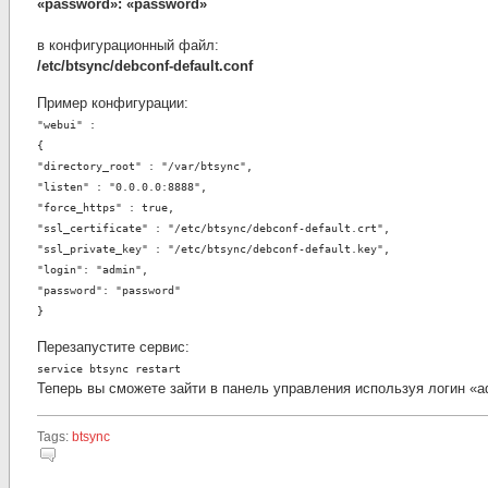
«password»: «password»
в конфигурационный файл:
/etc/btsync/debconf-default.conf
Пример конфигурации:
"webui" :
{
"directory_root" : "/var/btsync",
"listen" : "0.0.0.0:8888",
"force_https" : true,
"ssl_certificate" : "/etc/btsync/debconf-default.crt",
"ssl_private_key" : "/etc/btsync/debconf-default.key",
"login": "admin",
"password": "password"
}
Перезапустите сервис:
service btsync restart
Теперь вы сможете зайти в панель управления используя логин «a
Tags:
btsync