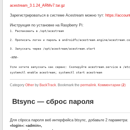
acestream_3.1.24_ARMv7.tar.gz
Зарегистрироваться в системе Acestream можно тут:
https://accoun
Инструкция по установке на Raspberry Pi:
1. Распаковать в /opt/acestream
2. Прописать логин и пароль в androidfs/acestream.engine/acestream.co
3. Запускать через /opt/acestream/acestream.start
-ИЛИ-
Усли хотите запускать как сервис:
Скопируйте acestream.service в /etc
systemctl enable acestream; systemctl start acestream
Category
Other
by
BackTrack
. Bookmark the
permalink
.
Комментарии (
2
)
Btsync — сброс пароля
Для сброса пароля веб интерфейса btsync, добавьте 2 параметра:
«login»: «admin»,