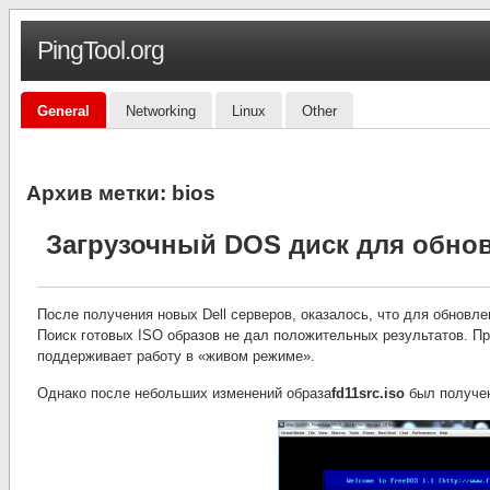
PingTool.org
General
Networking
Linux
Other
Архив метки:
bios
Загрузочный DOS диск для обно
После получения новых Dell серверов, оказалось, что для обновл
Поиск готовых ISO образов не дал положительных результатов. П
поддерживает работу в «живом режиме».
Однако после небольших изменений образа
fd11src.iso
был получен