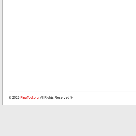
© 2026
PingTool.org
, All Rights Reserved ®