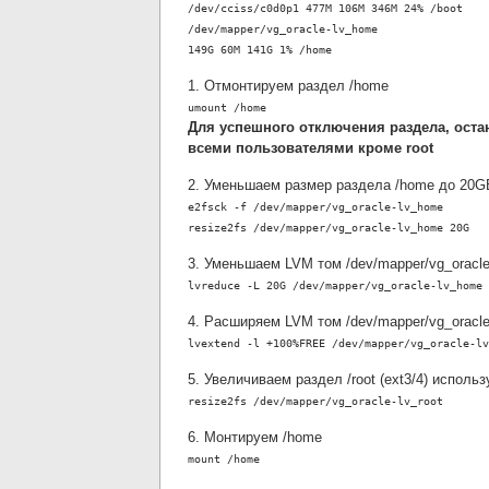
/dev/cciss/c0d0p1 477M 106M 346M 24% /boot
/dev/mapper/vg_oracle-lv_home
149G 60M 141G 1% /home
1. Отмонтируем раздел /home
umount /home
Для успешного отключения раздела, оста
всеми пользователями кроме root
2. Уменьшаем размер раздела /home до 20G
e2fsck -f /dev/mapper/vg_oracle-lv_home
resize2fs /dev/mapper/vg_oracle-lv_home 20G
3. Уменьшаем LVM том /dev/mapper/vg_oracl
lvreduce -L 20G /dev/mapper/vg_oracle-lv_home
4. Расширяем LVM том /dev/mapper/vg_oracle
lvextend -l +100%FREE /dev/mapper/vg_oracle-lv
5. Увеличиваем раздел /root (ext3/4) исполь
resize2fs /dev/mapper/vg_oracle-lv_root
6. Монтируем /home
mount /home