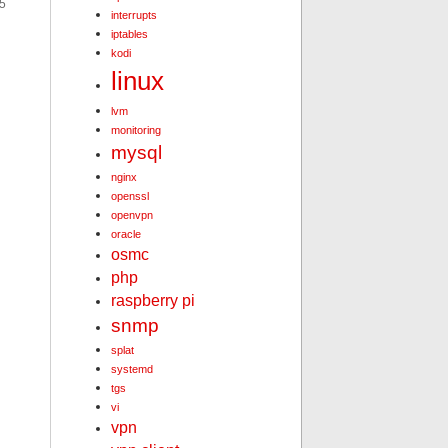
5
interrupts
iptables
kodi
linux
lvm
monitoring
mysql
nginx
openssl
openvpn
oracle
osmc
php
raspberry pi
snmp
splat
systemd
tgs
vi
vpn