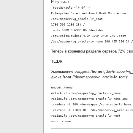
Результат:
[root@oracle ~]# df -h
Filesystem Size Used Avail Use% Mounted on
/dev/mapper/vg_oracle-lv_root
178G 50G 128G 28% /
tmpfs 630M 0 630M 0% /dev/shm
/dev/cciss/c0d0p1 477M 106M 346M 24% /boot
/dev/mapper/vg_oracle-lv_home
20G 45M 19G 1% /
Теперь в корневом разделе сервера 72% сво
TL;DR
Уменьшение раздела
/home
(/dev/mapper/vg_
диска
/root
(/dev/mapper/vg_oracle-lv_root):
umount /home
e2fsck -f /dev/mapper/vg_oracle-lv_home
resize2fs /dev/mapper/vg_oracle-lv_home 20G
lvreduce -L 20G /dev/mapper/vg_oracle-lv_home
lvextend -l +100%FREE /dev/mapper/vg_oracle-lv
resize2fs /dev/mapper/vg_oracle-lv_root
mount /home