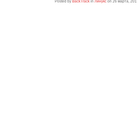
Posted by
BackTrack
in
Линукс
on
26 марта, 201