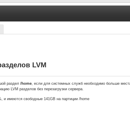
разделов LVM
ьшой раздел
/home
, если для системных служб необходимо больше мест
рацию LVM разделов без перезагрузки сервера.
8%, и имеются свободные 141GB на партиции /home