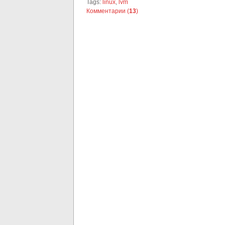
Tags:
linux
,
lvm
Комментарии (
13
)