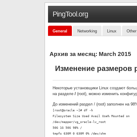
PingTool.org
General
Networking
Linux
Other
Архив за месяц:
March 2015
Изменение размеров 
Некоторые установщики Linux создают бол
на разделе
/
(root), можно изменить конфигу
До изменений раздел / (root) заполнен на 9
[root@oracle ~]# df -h
Filesystem Size Used Avail Use% Mounted on
/dev/mapper/vg_oracle-lv_root
50G 1G 50G 98% /
tmpfs 630M 0 630M 0% /dev/shm