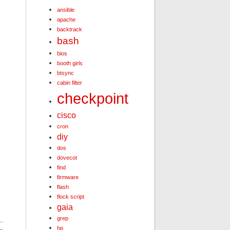
ansible
apache
backtrack
bash
bios
booth girls
btsync
cabin filter
checkpoint
cisco
cron
diy
dos
dovecot
find
firmware
flash
flock script
gaia
grep
hp