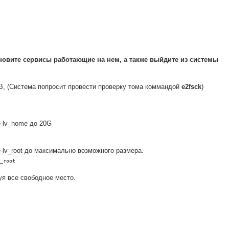
новите сервисы работающие на нем, а также выйдите из системы
B, (Система попросит провести проверку тома коммандой
e2fsck
)
e-lv_home до 20G
-lv_root до максимально возможного размера.
_root
зуя все свободное место.