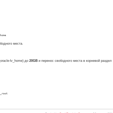
home
бодного места.
oracle-lv_home) до
20GB
и перенос свободного места в корневой раздел
_root