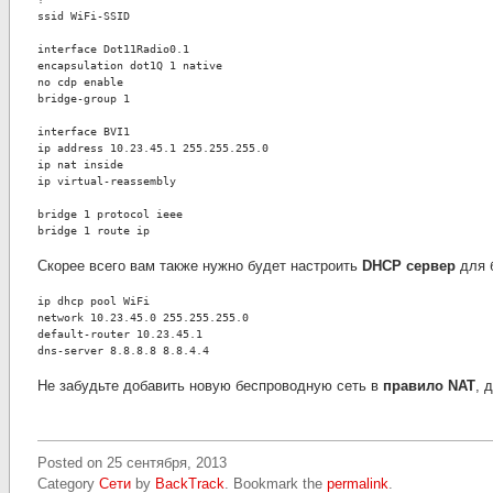
ssid WiFi-SSID
interface Dot11Radio0.1
encapsulation dot1Q 1 native
no cdp enable
bridge-group 1
interface BVI1
ip address 10.23.45.1 255.255.255.0
ip nat inside
ip virtual-reassembly
bridge 1 protocol ieee
bridge 1 route ip
Скорее всего вам также нужно будет настроить
DHCP сервер
для 
ip dhcp pool WiFi
network 10.23.45.0 255.255.255.0
default-router 10.23.45.1
dns-server 8.8.8.8 8.8.4.4
Не забудьте добавить новую беспроводную сеть в
правило NAT
, 
Posted on
25 сентября, 2013
Category
Сети
by
BackTrack
. Bookmark the
permalink
.