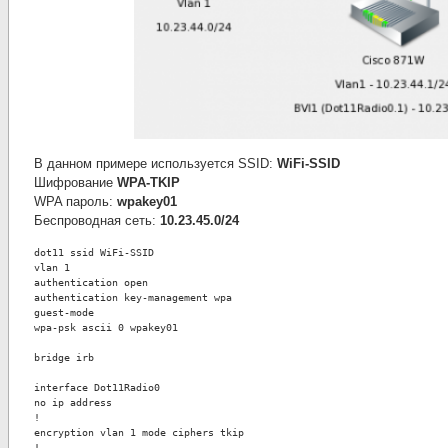
В данном примере используется SSID:
WiFi-SSID
Шифрование
WPA-TKIP
WPA пароль:
wpakey01
Беспроводная сеть:
10.23.45.0/24
dot11 ssid WiFi-SSID
vlan 1
authentication open
authentication key-management wpa
guest-mode
wpa-psk ascii 0 wpakey01
bridge irb
interface Dot11Radio0
no ip address
!
encryption vlan 1 mode ciphers tkip
!