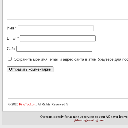
Имя
*
Email
*
Сайт
Сохранить моё имя, email и адрес сайта в этом браузере для 
Alternative:
© 2026
PingTool.org
, All Rights Reserved ®
Our team is ready for
ac tune up services
so your AC never lets y
jt-heating-cooling.com