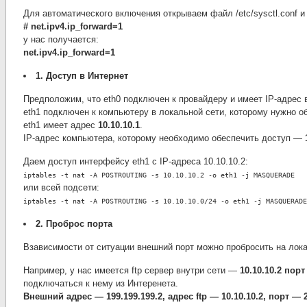
Для автоматического включения открываем файл /etc/sysctl.conf и
# net.ipv4.ip_forward=1
у нас получается:
net.ipv4.ip_forward=1
1. Доступ в Интернет
Предположим, что eth0 подключен к провайдеру и имеет IP-адрес 
eth1 подключен к компьютеру в локальной сети, которому нужно о
eth1 имеет адрес
10.10.10.1
.
IP-адрес компьютера, которому необходимо обеспечить доступ —
1
Даем доступ интерфейсу eth1 с IP-адреса 10.10.10.2:
iptables -t nat -A POSTROUTING -s 10.10.10.2 -o eth1 -j MASQUERADE
или всей подсети:
iptables -t nat -A POSTROUTING -s 10.10.10.0/24 -o eth1 -j MASQUERADE
2. Проброс порта
Взависимости от ситуации внешний порт можно пробросить на лок
Например, у нас имеется ftp сервер внутри сети —
10.10.10.2 порт
подключаться к нему из Интеренета.
Внешний адрес — 199.199.199.2, адрес ftp — 10.10.10.2, порт — 2