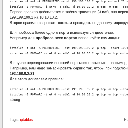
iptables -t nat -A PREROUTING --dst 199.199.199.2 -p tcp --dport 21 -
iptables -I FORWARD -i eth0 -o eth1 -d 10.10.10.2 -p tcp -m tcp --dpo
Первое правило добавляется в табицу трасляции (
-t nat
), оно пере
199.199.199.2 на 10.10.10.2.
Второе правило разрешает пакетам проходить по данному маршрут
Для проброса более одного порта используется двоеточие.
Например для
проброса всех портов
используйте комманды:
iptables -t nat -A PREROUTING --dst 199.199.199.2 -p tcp --dport 1024
iptables -I FORWARD -i eth0 -o eth1 -d 10.10.10.2 -p tcp -m tcp --dpo
В случае переадресации внешний порт можно изменить, например, 
Например, нам надо замаскировать сервис так, чтобы при подклю
192.168.0.2:21
.
Для этого добавляем правила:
iptables -t nat -A PREROUTING --dst 199.199.199.2 -p tcp -m tcp --dpo
iptables -I FORWARD -i eth0 -o eth1 -d 10.10.10.2 -p tcp -m tcp --dpo
strong
Tags:
iptables
Po