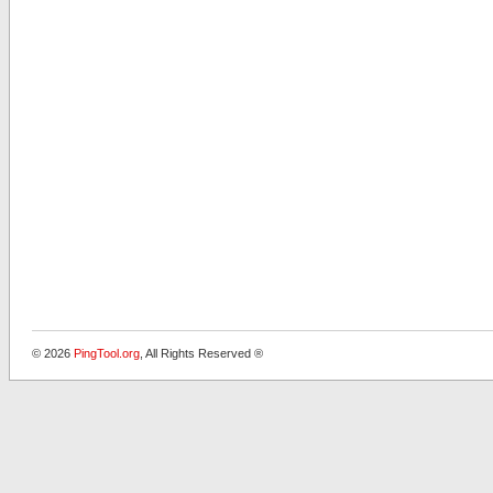
© 2026
PingTool.org
, All Rights Reserved ®