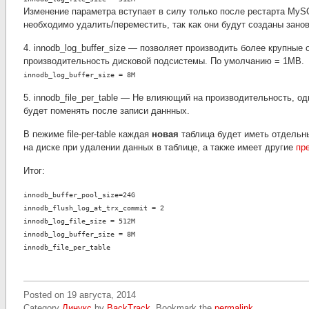
Изменение параметра вступает в силу только после рестарта MySQL.
необходимо удалить/переместить, так как они будут созданы занов
4. innodb_log_buffer_size — позволяет производить более крупные 
производительность дисковой подсистемы. По умолчанию = 1MB.
innodb_log_buffer_size = 8M
5. innodb_file_per_table — Не влияющий на производительность, о
будет поменять после записи даннных.
В пежиме file-per-table каждая
новая
таблица будет иметь отдельн
на диске при удалении данных в таблице, а также имеет другие
пр
Итог:
innodb_buffer_pool_size=24G
innodb_flush_log_at_trx_commit = 2
innodb_log_file_size = 512M
innodb_log_buffer_size = 8M
innodb_file_per_table
Posted on
19 августа, 2014
Category
Линукс
by
BackTrack
. Bookmark the
permalink
.