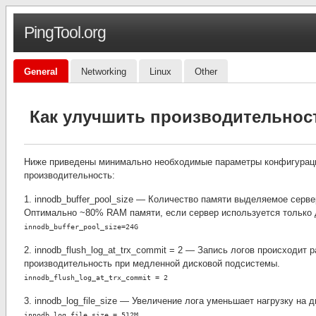
PingTool.org
General
Networking
Linux
Other
Как улучшить производительнос
Ниже приведены минимально необходимые параметры конфигурац
производительность:
1. innodb_buffer_pool_size — Количество памяти выделяемое серв
Оптимально ~80% RAM памяти, если сервер используется только 
innodb_buffer_pool_size=24G
2. innodb_flush_log_at_trx_commit = 2 — Запись логов происходит 
производительность при медленной дисковой подсистемы.
innodb_flush_log_at_trx_commit = 2
3. innodb_log_file_size — Увеличение лога уменьшает нагрузку на д
innodb_log_file_size = 512M