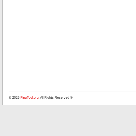
© 2026
PingTool.org
, All Rights Reserved ®