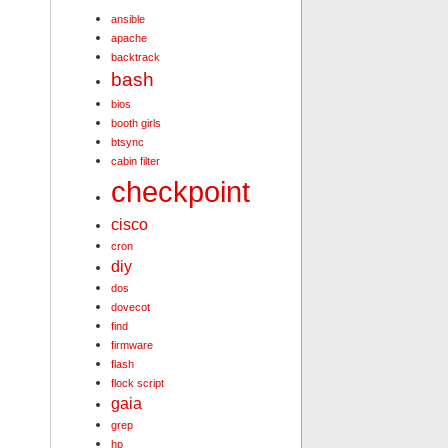
ansible
apache
backtrack
bash
bios
booth girls
btsync
cabin filter
checkpoint
cisco
cron
diy
dos
dovecot
find
firmware
flash
flock script
gaia
grep
hp