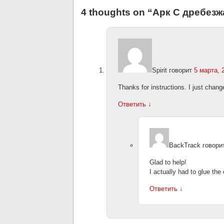
4 thoughts on “
Арк С дребезж
Spirit
говорит
5 марта, 
Thanks for instructions. I just chan
Ответить
↓
BackTrack
говори
Glad to help!
I actually had to glue the 
Ответить
↓