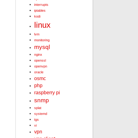
interrupts
iptables
kodi
linux
lvm
monitoring
mysql
nginx
openssl
openvpn
oracle
osmc
php
raspberry pi
snmp
splat
systemd
tgs
vi
vpn