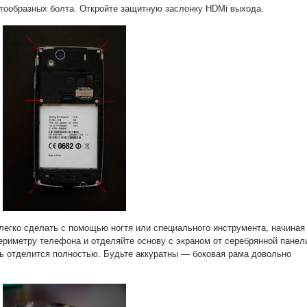
стообразных болта. Откройте защитную заслонку HDMi выхода.
легко сделать с помощью ногтя или специального инструмента, начиная
периметру телефона и отделяйте основу с экраном от серебрянной панел
ль отделится полностью. Будьте аккуратны — боковая рама довольно