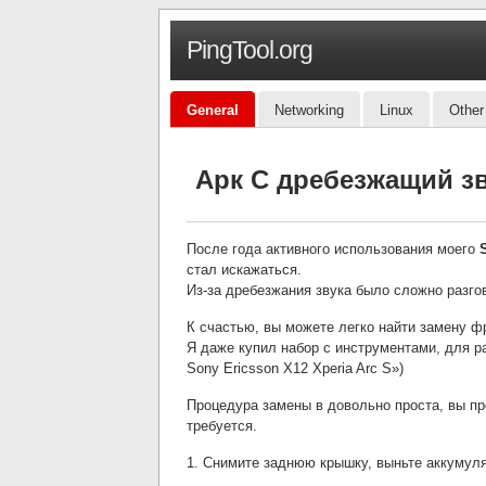
PingTool.org
General
Networking
Linux
Other
Арк С дребезжащий зв
После года активного использования моего
стал искажаться.
Из-за дребезжания звука было сложно разго
К счастью, вы можете легко найти замену фр
Я даже купил набор с инструментами, для ра
Sony Ericsson X12 Xperia Arc S»)
Процедура замены в довольно проста, вы пр
требуется.
1. Снимите заднюю крышку, выньте аккумуля