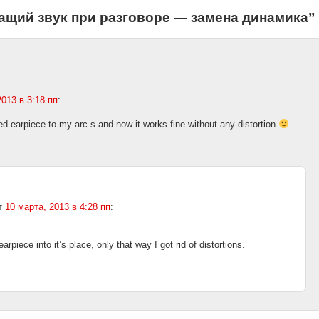
ащий звук при разговоре — замена динамика
”
2013 в 3:18 пп
:
ged earpiece to my arc s and now it works fine without any distortion
т
10 марта, 2013 в 4:28 пп
:
earpiece into it’s place, only that way I got rid of distortions.