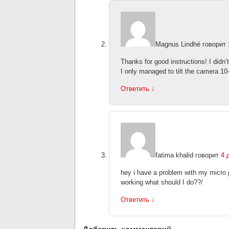
Magnus Lindhé
говорит
Thanks for good instructions! I didn’
I only managed to tilt the camera 10
Ответить
↓
fatima khalid
говорит
4 
hey i have a problem with my micro 
working what should I do??/
Ответить
↓