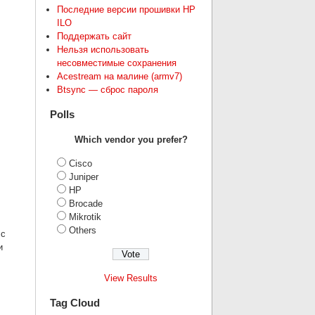
Последние версии прошивки HP
ILO
Поддержать сайт
Нельзя использовать
несовместимые сохранения
Acestream на малине (armv7)
Btsync — сброс пароля
Polls
Which vendor you prefer?
Cisco
Juniper
HP
Brocade
Mikrotik
Others
 с
и
View Results
Tag Cloud