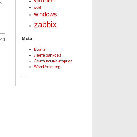
vpn client
,
wget
windows
zabbix
Meta
013
Войти
Лента записей
Лента комментариев
WordPress.org
—