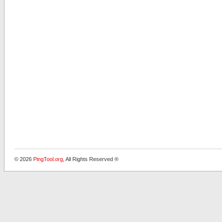
© 2026
PingTool.org
, All Rights Reserved ®