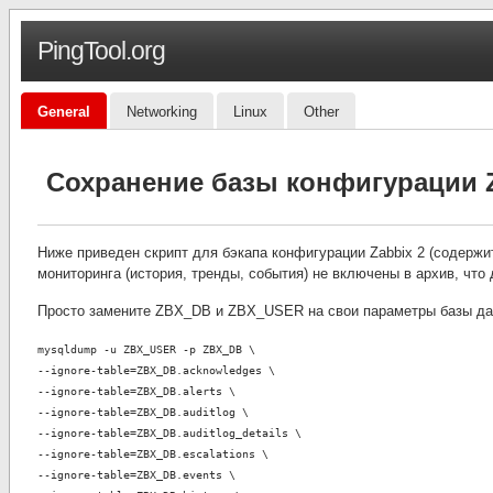
PingTool.org
General
Networking
Linux
Other
Сохранение базы конфигурации 
Ниже приведен скрипт для бэкапа конфигурации Zabbix 2 (содержи
мониторинга (история, тренды, события) не включены в архив, что
Просто замените ZBX_DB и ZBX_USER на свои параметры базы да
mysqldump -u ZBX_USER -p ZBX_DB \
--ignore-table=ZBX_DB.acknowledges \
--ignore-table=ZBX_DB.alerts \
--ignore-table=ZBX_DB.auditlog \
--ignore-table=ZBX_DB.auditlog_details \
--ignore-table=ZBX_DB.escalations \
--ignore-table=ZBX_DB.events \